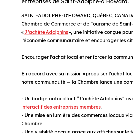
entreprises de Saint-Adolphe-d’Howard.
SAINT-ADOLPHE-D'HOWARD, QUéBEC, CANADA, 
Chambre de Commerce et de Tourisme de Saint
«
J’achète Adolphins
», une initiative conçue pour
l’économie communautaire et encourager les cit
Encourager l’achat local et renforcer la commu
En accord avec sa mission « propulser l’achat l
notre communauté — la Chambre lance une camp
- Un badge autocollant “J’achète Adolphins” av
interactif des entreprises membres
.
- Une mise en lumière des commerces locaux via l
Chambre.
- Une visibilité accrue grâce aux affiches sur le 