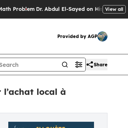
lem
Dr. Abdul El-Sayed on Historic Michigan Win: 
View all
Provided by AGP
Share
l’achat local à