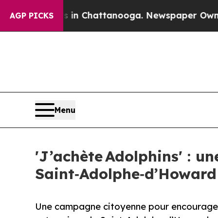
Chaos in Chattanooga. Newspaper Owner Calls th
AGP PICKS
Menu
'J’achète Adolphins' : 
Saint‑Adolphe‑d’Howard
Une campagne citoyenne pour encourager l