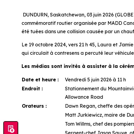
DUNDURN, Saskatchewan, 03 juin 2026 (GLOBE N
commémoratif routier organisée par MADD Cana
été tuées dans une collision causée par un chau
Le 19 octobre 2024, vers 21 h 45, Laura et Jamie
qui circulait à contresens a percuté leur véhicul
Les médias sont invités à assister à la céré
Date et heure :
Vendredi 5 juin 2026 à 11 h
Endroit :
Stationnement du Mountainvie
Allowance Road
Orateurs :
Dawn Regan, cheffe des opé
Matt Jurkiewicz, maire de D
Tom Willms, chef des pompier
Sergent-chef Jason Sauve, off