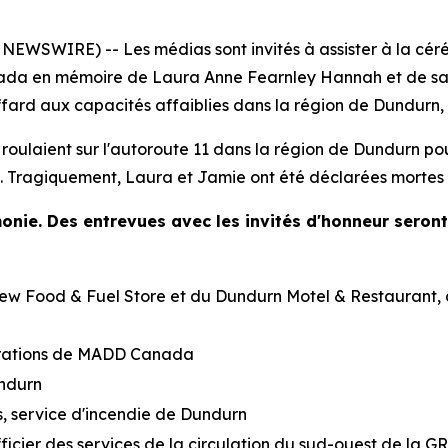
EWSWIRE) -- Les médias sont invités à assister à la cé
da en mémoire de Laura Anne Fearnley Hannah et de sa f
ffard aux capacités affaiblies dans la région de Dundurn
 roulaient sur l'autoroute 11 dans la région de Dundurn po
e. Tragiquement, Laura et Jamie ont été déclarées mortes s
monie. Des entrevues avec les invités d'honneur seron
w Food & Fuel Store et du Dundurn Motel & Restaurant, à 
rations de MADD Canada
undurn
s, service d'incendie de Dundurn
icier des services de la circulation du sud-ouest de la G