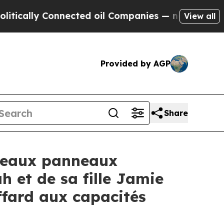
ally Connected oil Companies — not Taxpayers — 
View all
Provided by AGP
Share
veaux panneaux
 et de sa fille Jamie
ffard aux capacités