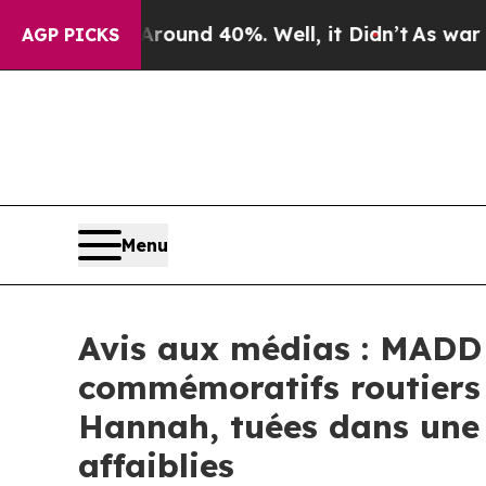
Floor Around 40%. Well, it Didn’t
As war With I
AGP PICKS
Menu
Avis aux médias : MADD
commémoratifs routiers 
Hannah, tuées dans une 
affaiblies